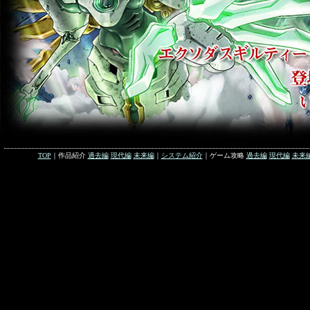
TOP
｜作品紹介
過去編
現代編
未来編
｜
システム紹介
｜ゲーム攻略
過去編
現代編
未来