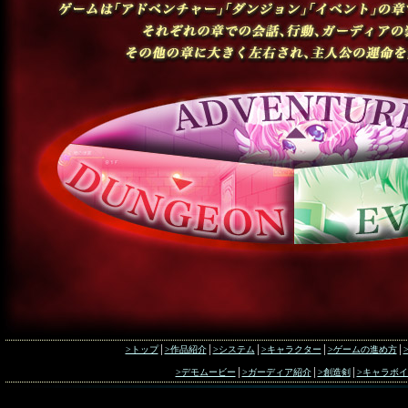
>トップ
│
>作品紹介
│
>システム
│
>キャラクター
│
>ゲームの進め方
│
>デモムービー
│
>ガーディア紹介
│
>創造剣
│
>キャラボ